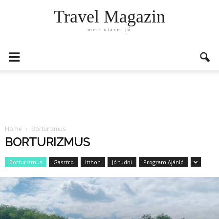
Travel Magazin
mert utazni jó
Home
Borturizmus
BORTURIZMUS
Borturizmus
Gasztro
Itthon
Jó tudni
Program Ajánló