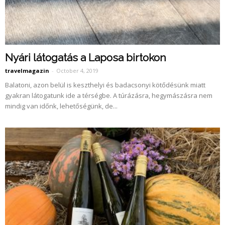
Nyári látogatás a Laposa birtokon
travelmagazin
-
October 4, 2019
Balatoni, azon belül is keszthelyi és badacsonyi kötődésünk miatt
gyakran látogatunk ide a térségbe. A túrázásra, hegymászásra nem
mindig van időnk, lehetőségünk, de...