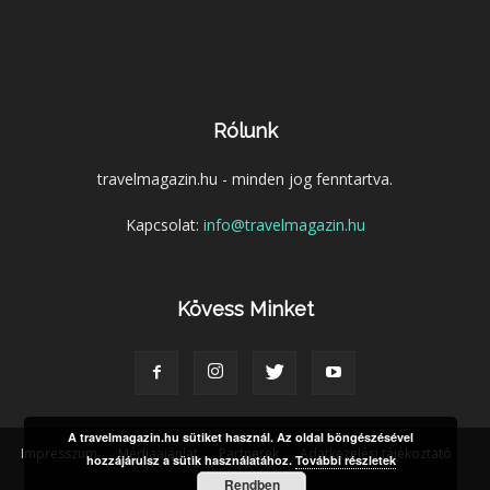
Rólunk
travelmagazin.hu - minden jog fenntartva.
Kapcsolat:
info@travelmagazin.hu
Kövess Minket
A travelmagazin.hu sütiket használ. Az oldal böngészésével
Impresszum
Médiaajánlat
Partnerek
Adatkezelési tájékoztató
hozzájárulsz a sütik használatához.
További részletek
Kapcsolat
Rendben