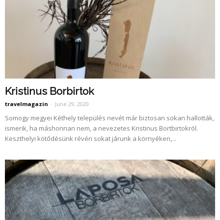
Kristinus Borbirtok
travelmagazin
-
June 29, 2020
Somogy megyei Kéthely település nevét már biztosan sokan hallották,
ismerik, ha máshonnan nem, a nevezetes Kristinus Bortbirtokról.
Keszthelyi kötődésünk révén sokat járunk a környéken,...