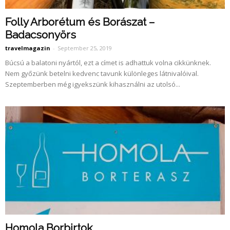
Folly Arborétum és Borászat –
Badacsonyörs
travelmagazin
-
September 25, 2019
Búcsú a balatoni nyártól, ezt a címet is adhattuk volna cikkünknek.
Nem győzünk betelni kedvenc tavunk különleges látnivalóival.
Szeptemberben még igyekszünk kihasználni az utolsó...
Homola Borbirtok