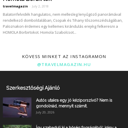
travelmagazin
-
July 2, 2018
Balatonfelvidék hangulatos, nem mellesleg lenyűgöző panorámával
rendelkező domboldalában, Csopak és Tihany tőszomszédságában,
Paloznakon érdemes egy kellemes kirándulás erejéig felkeresni a
HOMOLA Borbirtokot. Homola Szabolcsot...
KÖVESS MINKET AZ INSTAGRAMON
@TRAVELMAGAZIN.HU
Szerkesztőségi Ajánló
Autós utakra egy jó kéziporszívó? Nem is
gondolnád, mennyit számít.
July 20, 2026
Így szabadulj ki a hőség fogságából: irány a