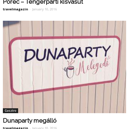
Porec – Tengerparti kisvasút
travelmagazin
-
January 10, 2016
Gasztro
Dunaparty megálló
travelmagazin
-
January 10, 2016