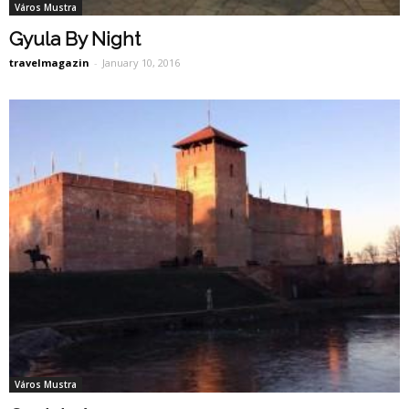
Város Mustra
Gyula By Night
travelmagazin
-
January 10, 2016
Város Mustra