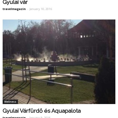
Gyulai vár
travelmagazin
-
January 10, 2016
Wellness
Gyulai Várfürdő és Aquapalota
travelmagazin
-
January 9, 2016