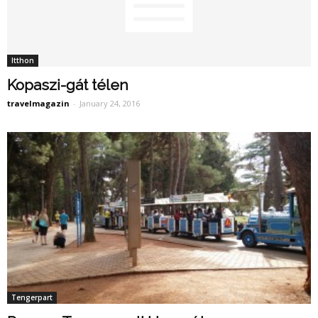
Itthon
Kopaszi-gát télen
travelmagazin
-
January 24, 2016
Tengerpart