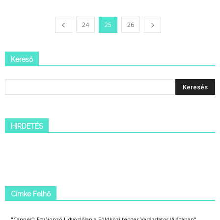
24
25
26
Kereső
HIRDETÉS
Címke Felhő
"Cannes”: Egy Vonzó Üdvözlőlap a Földközi-tenger Varázslatos Világában"