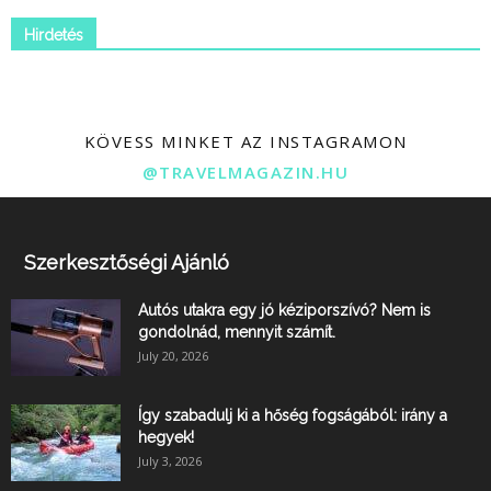
Hirdetés
KÖVESS MINKET AZ INSTAGRAMON
@TRAVELMAGAZIN.HU
Szerkesztőségi Ajánló
Autós utakra egy jó kéziporszívó? Nem is
gondolnád, mennyit számít.
July 20, 2026
Így szabadulj ki a hőség fogságából: irány a
hegyek!
July 3, 2026