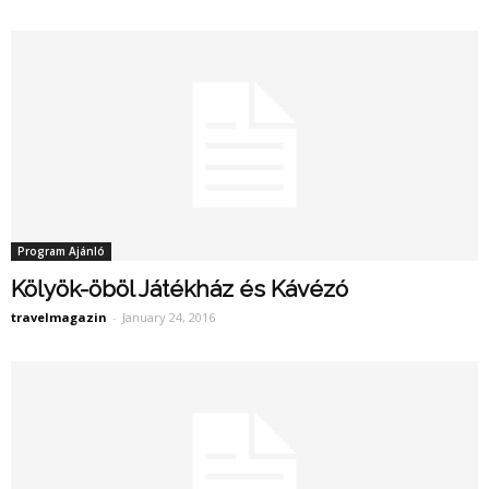
Program Ajánló
Kölyök-öböl Játékház és Kávézó
travelmagazin
-
January 24, 2016