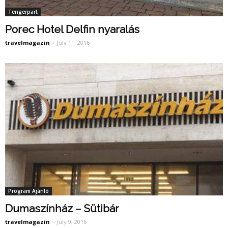
Tengerpart
Porec Hotel Delfin nyaralás
travelmagazin
-
July 11, 2016
Program Ajánló
Dumaszínház – Sütibár
travelmagazin
-
July 9, 2016