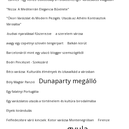
"Nizza: A Mediterrán Elegancia Bűvölete"
"Ókori Varázslat és Modern Pezsgés: Utazás az Athéni Kontrasztok
Városába"
-budvai nyaralással fűszerezve
a szerelem városa
avagy egy csipetnyi szlovén tengerpart
Balkán körút
Barcelonáról mint egy utazó blogger szemszögéből
Bodri Pincészet - Szekszárd
Bécs varázsa: Kulturális élmények és ízkavalkád a városban
Dunaparty megálló
Bóly Magtár Panzió
Egy falatnyi Portugália
Egy varázslatos utazás a történelem és kultúra birodalmába
Etyeki kirándulás
Felfedezésre váró kincsek: Kotor varázsa Montenegróban
Firenze
gyula