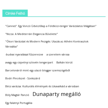
Címke Felhő
"Cannes”: Egy Vonzó Üdvözlőlap a Földközi-tenger Varázslatos Világában"
"Nizza: A Mediterrán Elegancia Bűvölete"
"Ókori Varázslat és Modern Pezsgés: Utazás az Athéni Kontrasztok
Városába"
-budvai nyaralással fűszerezve
a szerelem városa
avagy egy csipetnyi szlovén tengerpart
Balkán körút
Barcelonáról mint egy utazó blogger szemszögéből
Bodri Pincészet - Szekszárd
Bécs varázsa: Kulturális élmények és ízkavalkád a városban
Dunaparty megálló
Bóly Magtár Panzió
Egy falatnyi Portugália