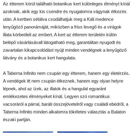
Az étterem körül található botanikus kert különleges élményt kínál
azoknak, akik egy kis csendre és nyugalomra vágynak étkezés
után. A kertben sétálva csodálhatjuk meg a Káli medence
lenyűgöző panorámáját, miközben a friss levegő és a virágok
illata körbeöleli az embert. A kert az étterem területén külön
belépő vásárlásávall látogatható meg, garantáltan nyugodt és
zavartalan kikapcsolódást nyújt minden vendégnek a lenyűgöző
látvány és a botanikus kert hangulata.
A Taberna Infinito nem csupán egy étterem, hanem egy életérzés.
A vendégek itt nem csupán étkeznek, hanem egy olyan helyre
lépnek, ahol az ízek, az illatok és a hangulat egyaránt
emlékezetes élményeket kínál. Legyen szó romantikus
vacsoráról a párral, baráti összejövetelről vagy családi ebédről, a
Taberna Infinito minden alkalomra tökéletes választás a Balaton
északi partján.