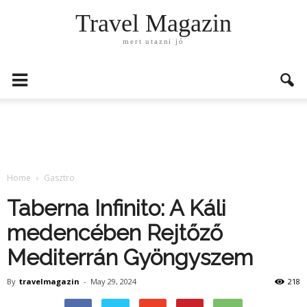
Travel Magazin
mert utazni jó
Home
Gasztro
Taberna Infinito: A Káli
medencében Rejtőző
Mediterrán Gyöngyszem
By
travelmagazin
-
May 29, 2024
218