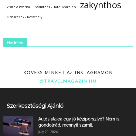
zakynthos
Vissza a nyárba
Zakinthos - Hotel Marelen
Óriáskerék - Keszthely
Hirdetés
KÖVESS MINKET AZ INSTAGRAMON
@TRAVELMAGAZIN.HU
Szerkesztőségi Ajánló
Autós utakra egy jó kéziporszívó? Nem is
gondolnád, mennyit számít.
July 20, 2026