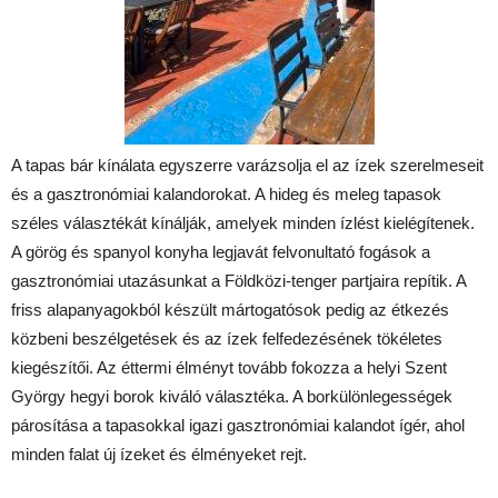
A tapas bár kínálata egyszerre varázsolja el az ízek szerelmeseit
és a gasztronómiai kalandorokat. A hideg és meleg tapasok
széles választékát kínálják, amelyek minden ízlést kielégítenek.
A görög és spanyol konyha legjavát felvonultató fogások a
gasztronómiai utazásunkat a Földközi-tenger partjaira repítik. A
friss alapanyagokból készült mártogatósok pedig az étkezés
közbeni beszélgetések és az ízek felfedezésének tökéletes
kiegészítői. Az éttermi élményt tovább fokozza a helyi Szent
György hegyi borok kiváló választéka. A borkülönlegességek
párosítása a tapasokkal igazi gasztronómiai kalandot ígér, ahol
minden falat új ízeket és élményeket rejt.