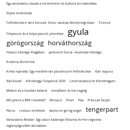
Egy varázslatos utazás a történelem és kultúra birodalmába
Etyeki kirándulás
Felfedezésre váró kincsek: Kotor varázsa Montenegróban
Firenze
gyula
Félpanzió és a teljes panzió jelentése
görögország
horváthország
Hosszú hétvége Prágában
Jankovich Kúria- rácalmási hétvége
Kristinus Borbirtok
Kréta nyaralás: Egy mediterrán paradicsom felfedezése
Káli -kapocs
Káli-kövek
Kőröshegyi Tulipánok 2020
Levendulaszüret Kőröshegyen
Milánó és a toszkán kaland
miniállam és hercegség
Mit jelent a BBP rövidítés?
Monaco
Piran
Pisa
Prés-Lak Tarján
tengerpart
Párizs
rodoszi emlékek
Santorini görög sziget
Varázslatos Mostar: Egy utazó kalandjai Bosznia és Hercegovina
leglenyűgözőbb városában