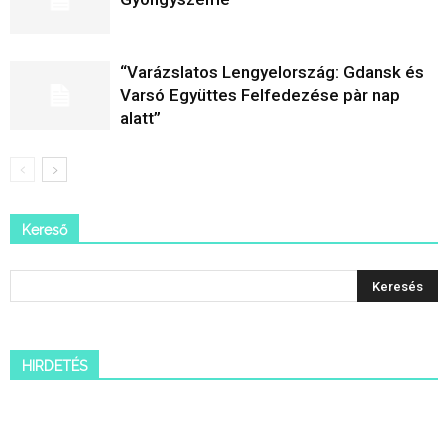
“Varázslatos Lengyelország: Gdansk és
Varsó Együttes Felfedezése pàr nap
alatt”
Kereső
HIRDETÉS