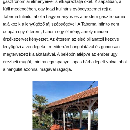
gasztronómiai élményeivel is elkápráztatja őket. Kisapátiban, a
Káli medencében, egy igazi kulináris gyöngyszemet rejt a
Taberna Infinito, ahol a hagyományos és a modern gasztronómia
találkozik a lenyűgöző táj szépségével. A Taberna Infinito nem
csupán egy étterem, hanem egy élmény, amely minden
érzékszervet kényeztet. Az étterem az első pillanattól kezdve
lenyűgözi a vendégeket mediterrán hangulatával és gondosan
megtervezett kialakításával. A belépőn átlépve az ember úgy
érezheti magát, mintha egy spanyol tapas bárba lépett volna, ahol
a hangulat azonnal magával ragadja.