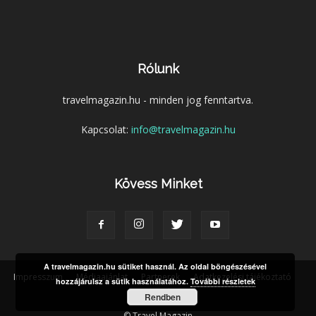
Rólunk
travelmagazin.hu - minden jog fenntartva.
Kapcsolat:
info@travelmagazin.hu
Kövess Minket
A travelmagazin.hu sütiket használ. Az oldal böngészésével
Impresszum
Médiaajánlat
Partnerek
Adatkezelési tájékoztató
hozzájárulsz a sütik használatához.
További részletek
Kapcsolat
Rendben
© Travel Magazin