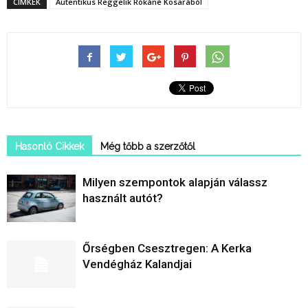
CÍMKÉK
Autentikus Reggelik Rókáné Kosarából
Hasonló Cikkek
Még tőbb a szerzőtől
Milyen szempontok alapján válassz
használt autót?
Őrségben Csesztregen: A Kerka
Vendégház Kalandjai