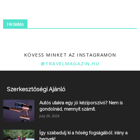
Hirdetés
KÖVESS MINKET AZ INSTAGRAMON
@TRAVELMAGAZIN.HU
Szerkesztőségi Ajánló
Autós utakra egy jó kéziporszívó? Nem is
gondolnád, mennyit számít.
July 20, 2026
Így szabadulj ki a hőség fogságából: irány a
hegyek!