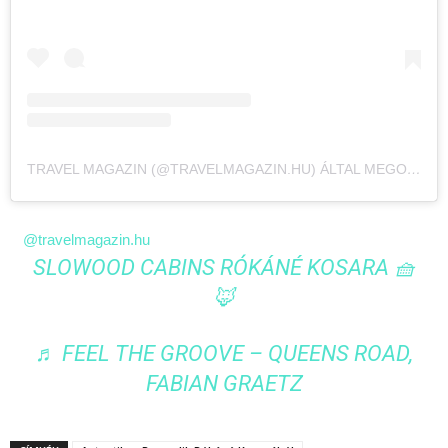
TRAVEL MAGAZIN (@TRAVELMAGAZIN.HU) ÁLTAL MEGOSZTOTT BEJEGYZÉS
@travelmagazin.hu
SLOWOOD CABINS RÓKÁNÉ KOSARA 🧺
🦊
♬ FEEL THE GROOVE – QUEENS ROAD,
FABIAN GRAETZ