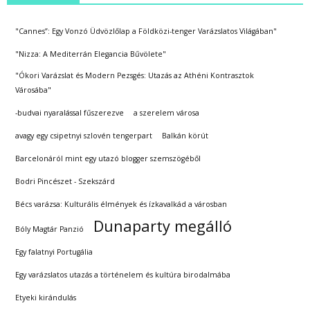
"Cannes”: Egy Vonzó Üdvözlőlap a Földközi-tenger Varázslatos Világában"
"Nizza: A Mediterrán Elegancia Bűvölete"
"Ókori Varázslat és Modern Pezsgés: Utazás az Athéni Kontrasztok
Városába"
-budvai nyaralással fűszerezve
a szerelem városa
avagy egy csipetnyi szlovén tengerpart
Balkán körút
Barcelonáról mint egy utazó blogger szemszögéből
Bodri Pincészet - Szekszárd
Bécs varázsa: Kulturális élmények és ízkavalkád a városban
Dunaparty megálló
Bóly Magtár Panzió
Egy falatnyi Portugália
Egy varázslatos utazás a történelem és kultúra birodalmába
Etyeki kirándulás