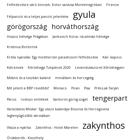
Felfedezésre váró kincsek: Kotor varázsa Montenegróban
Firenze
gyula
Félpanzió és a teljes panzió jelentése
görögország
horváthország
Hosszú hétvége Prágában
Jankovich Kúria- rácalmási hétvége
Kristinus Borbirtok
Kréta nyaralás: Egy mediterrán paradicsom felfedezése
Káli -kapocs
Káli-kövek
Kőröshegyi Tulipánok 2020
Levendulaszüret Kőröshegyen
Milánó és a toszkán kaland
miniállam és hercegség
Mit jelent a BBP rövidítés?
Monaco
Piran
Pisa
Prés-Lak Tarján
tengerpart
Párizs
rodoszi emlékek
Santorini görög sziget
Varázslatos Mostar: Egy utazó kalandjai Bosznia és Hercegovina
leglenyűgözőbb városában
zakynthos
Vissza a nyárba
Zakinthos - Hotel Marelen
Óriáskerék - Keszthely