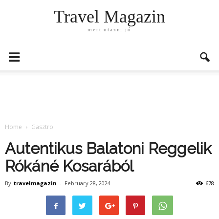
Travel Magazin
mert utazni jó
Home
Gasztro
Autentikus Balatoni Reggelik
Rókáné Kosarából
By
travelmagazin
-
February 28, 2024
678