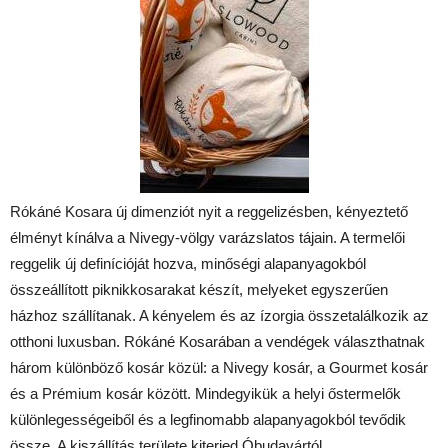
Rókáné Kosara új dimenziót nyit a reggelizésben, kényeztető
élményt kínálva a Nivegy-völgy varázslatos tájain. A termelői
reggelik új definícióját hozva, minőségi alapanyagokból
összeállított piknikkosarakat készít, melyeket egyszerűen
házhoz szállítanak. A kényelem és az ízorgia összetalálkozik az
otthoni luxusban. Rókáné Kosarában a vendégek választhatnak
három különböző kosár közül: a Nivegy kosár, a Gourmet kosár
és a Prémium kosár között. Mindegyikük a helyi őstermelők
különlegességeiből és a legfinomabb alapanyagokból tevődik
össze. A kiszállítás területe kiterjed Óbudavártól