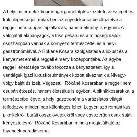
A helyi őstermelők finomságai garantálják az ízek frissességét és
különlegességét, miközben az egyedi köntösbe öltöztetve a
reggeli nem csupán táplálkozás, hanem élmény is egyben. A
válogatott alapanyagok, a friss pékáru és a minőségi sajtok
összhangban vannak a környező természettel és a helyi
gasztronómiával. A Rókáné Kosara szolgáltatása a luxust és a
kényelmet emeli a reggeli élmény középpontjába. Az ágyba
reggeli lehetősége tovább fokozza a kényeztetést, így a
vendégek igazi luxuskörülmények között élvezhetik a Nivegy-
völgy báját és ízeit. Végezetül, Rókáné Kosarában a reggeli nem
csupán étkezés, hanem életstílus is egyben. A piknikkosarakkal a
természetbe lépve, a helyi gasztronómia varázslatos világát
felfedezve minden nap különleges lehet. Legyen szó romantikus
piknikekről, baráti összejövetelekről vagy egyszerűen csak saját
kényeztetésről, Rókáné Kosarában mindig megtalálható az
ínyencek paradicsoma.