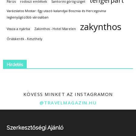
tengerpart
Párizs
rodoszi emlékek
Santorini görög sziget
Varázslatos Mostar: Egy utazó kalandjai Bosznia és Hercegovina
leglenyűgözőbb városában
zakynthos
Vissza a nyárba
Zakinthos - Hotel Marelen
Óriáskerék - Keszthely
Hirdetés
KÖVESS MINKET AZ INSTAGRAMON
@TRAVELMAGAZIN.HU
Szerkesztőségi Ajánló