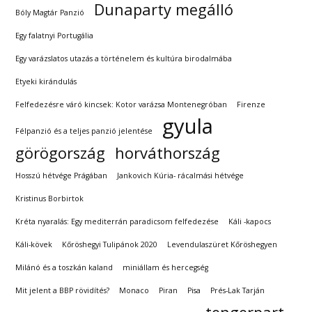
Dunaparty megálló
Bóly Magtár Panzió
Egy falatnyi Portugália
Egy varázslatos utazás a történelem és kultúra birodalmába
Etyeki kirándulás
Felfedezésre váró kincsek: Kotor varázsa Montenegróban
Firenze
gyula
Félpanzió és a teljes panzió jelentése
görögország
horváthország
Hosszú hétvége Prágában
Jankovich Kúria- rácalmási hétvége
Kristinus Borbirtok
Kréta nyaralás: Egy mediterrán paradicsom felfedezése
Káli -kapocs
Káli-kövek
Kőröshegyi Tulipánok 2020
Levendulaszüret Kőröshegyen
Milánó és a toszkán kaland
miniállam és hercegség
Mit jelent a BBP rövidítés?
Monaco
Piran
Pisa
Prés-Lak Tarján