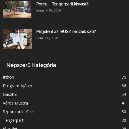
Porec – Tengerparti kisvasút
January 10, 2016
Mit jelent az IBUSZ mozaik szó?
February 7, 2019
Népszerű Kategória
Itthon
76
Program Ajánló
66
Gasztro
54
Város Mustra
41
Szponzorált Cikk
30
Tengerpart
30
Jó tudni
28