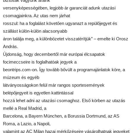
biztosak vagyunk áraink
versenyképességében, legjobb ár garanciát adunk utazási
csomagjainkra. Az utas nem járhat
rosszul: ha a foglalást követően ugyanazt a repülőjegyet és
szállást külön-külön alacsonyabb
áron találja meg, a különbözetet visszatérítjük” – emelte ki Orosz
András.
Újdonság, hogy decembertől már európai élcsapatok
focimeccseire is foglalhatóak jegyek a
beontrips.com-on. Így tovább bővült a programajánlatok köre, a
múzeum és egyéb
látványosságokon felül már rangos sportesemények
belépőjegyeit is egyetlen kattintással
hozzá lehet adni az utazási csomaghoz. Első körben az utazás
mellé a Real Madrid, a
Barcelona, a Bayern München, a Borussia Dortmund, az AS
Roma, a Lazio, a Napoli,
valamint az AC Milan hazai mérkőzéseire vásárolhatnak jegyeket