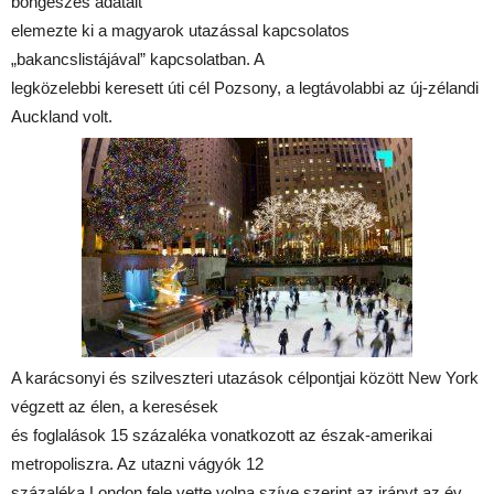
böngészés adatait
elemezte ki a magyarok utazással kapcsolatos
„bakancslistájával” kapcsolatban. A
legközelebbi keresett úti cél Pozsony, a legtávolabbi az új-zélandi
Auckland volt.
A karácsonyi és szilveszteri utazások célpontjai között New York
végzett az élen, a keresések
és foglalások 15 százaléka vonatkozott az észak-amerikai
metropoliszra. Az utazni vágyók 12
százaléka London fele vette volna szíve szerint az irányt az év