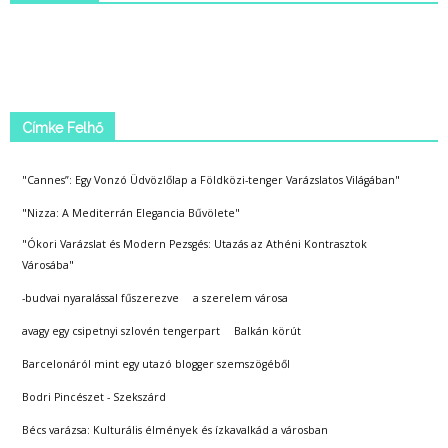
Címke Felhő
"Cannes”: Egy Vonzó Üdvözlőlap a Földközi-tenger Varázslatos Világában"
"Nizza: A Mediterrán Elegancia Bűvölete"
"Ókori Varázslat és Modern Pezsgés: Utazás az Athéni Kontrasztok
Városába"
-budvai nyaralással fűszerezve
a szerelem városa
avagy egy csipetnyi szlovén tengerpart
Balkán körút
Barcelonáról mint egy utazó blogger szemszögéből
Bodri Pincészet - Szekszárd
Bécs varázsa: Kulturális élmények és ízkavalkád a városban