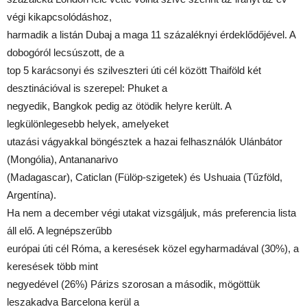
végi kikapcsolódáshoz,
harmadik a listán Dubaj a maga 11 százaléknyi érdeklődőjével. A
dobogóról lecsúszott, de a
top 5 karácsonyi és szilveszteri úti cél között Thaiföld két
desztinációval is szerepel: Phuket a
negyedik, Bangkok pedig az ötödik helyre került. A
legkülönlegesebb helyek, amelyeket
utazási vágyakkal böngésztek a hazai felhasználók Ulánbátor
(Mongólia), Antananarivo
(Madagascar), Caticlan (Fülöp-szigetek) és Ushuaia (Tűzföld,
Argentína).
Ha nem a december végi utakat vizsgáljuk, más preferencia lista
áll elő. A legnépszerűbb
európai úti cél Róma, a keresések közel egyharmadával (30%), a
keresések több mint
negyedével (26%) Párizs szorosan a második, mögöttük
leszakadva Barcelona kerül a