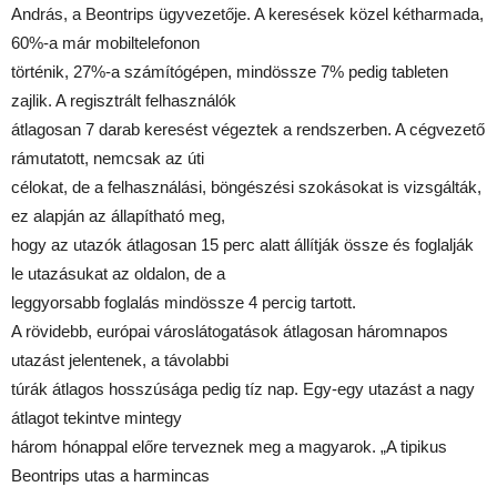
András, a Beontrips ügyvezetője. A keresések közel kétharmada,
60%-a már mobiltelefonon
történik, 27%-a számítógépen, mindössze 7% pedig tableten
zajlik. A regisztrált felhasználók
átlagosan 7 darab keresést végeztek a rendszerben. A cégvezető
rámutatott, nemcsak az úti
célokat, de a felhasználási, böngészési szokásokat is vizsgálták,
ez alapján az állapítható meg,
hogy az utazók átlagosan 15 perc alatt állítják össze és foglalják
le utazásukat az oldalon, de a
leggyorsabb foglalás mindössze 4 percig tartott.
A rövidebb, európai városlátogatások átlagosan háromnapos
utazást jelentenek, a távolabbi
túrák átlagos hosszúsága pedig tíz nap. Egy-egy utazást a nagy
átlagot tekintve mintegy
három hónappal előre terveznek meg a magyarok. „A tipikus
Beontrips utas a harmincas