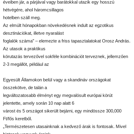
éveiben jár, a párjával vagy barátokkal utazik egy hosszú
hétvégére, ahol háromcsillagos
hotelben száll meg.
Az elmúlt hónapokban növekedésnek indult az egzotikus
desztinációkat, illetve nyaralást
foglalók száma” – elemezte a friss tapasztalatokat Orosz András.
Az utasok a praktikus
körutazás tervezővel sokféle kombinációt terveznek, jellemzően
2-3 megállót, például az
Egyesült Államokon belül vagy a skandináv országokat
összekötve, de talán a
legváltozatosabb élményt egy megvalósult európai körút
jelentette, amely során 10 nap alatt 6
várost és 5 országot sikerült bejárni, egy mindössze 300,000
Ft/fős keretből.
„Természetesen utasainknak a kedvező árak is fontosak. Mivel