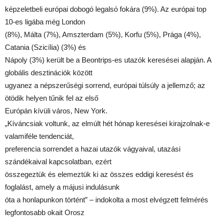
képzeletbeli európai dobogó legalsó fokára (9%). Az európai top
10-es ligába még London
(8%), Málta (7%), Amszterdam (5%), Korfu (5%), Prága (4%),
Catania (Szicília) (3%) és
Nápoly (3%) került be a Beontrips-es utazók keresései alapján. A
globális desztinációk között
ugyanez a népszerűségi sorrend, európai túlsúly a jellemző; az
ötödik helyen tűnik fel az első
Európán kívüli város, New York.
„Kíváncsiak voltunk, az elmúlt hét hónap keresései kirajzolnak-e
valamiféle tendenciát,
preferencia sorrendet a hazai utazók vágyaival, utazási
szándékaival kapcsolatban, ezért
összegeztük és elemeztük ki az összes eddigi keresést és
foglalást, amely a májusi indulásunk
óta a honlapunkon történt” – indokolta a most elvégzett felmérés
legfontosabb okait Orosz