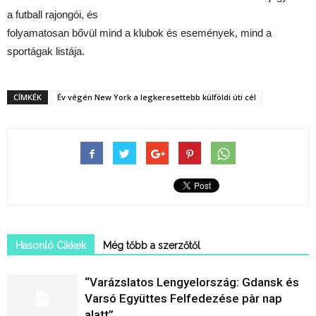
a futball rajongói, és
folyamatosan bővül mind a klubok és események, mind a
sportágak listája.
CÍMKÉK
Év végén New York a legkeresettebb külföldi úti cél
Hasonló Cikkek
Még tőbb a szerzőtől
“Varázslatos Lengyelország: Gdansk és
Varsó Együttes Felfedezése pàr nap
alatt”