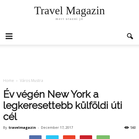
Travel Magazin
mert utazni jó
Home
Város Mustra
Év végén New York a
legkeresettebb külföldi úti
cél
By
travelmagazin
-
December 17, 2017
560