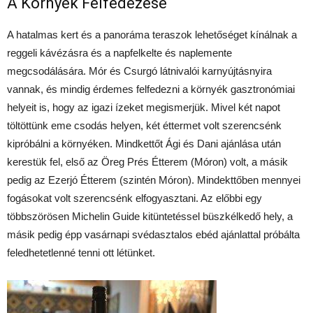
A Környék Felfedezése
A hatalmas kert és a panoráma teraszok lehetőséget kínálnak a
reggeli kávézásra és a napfelkelte és naplemente
megcsodálására. Mór és Csurgó látnivalói karnyújtásnyira
vannak, és mindig érdemes felfedezni a környék gasztronómiai
helyeit is, hogy az igazi ízeket megismerjük. Mivel két napot
töltöttünk eme csodás helyen, két éttermet volt szerencsénk
kipróbálni a környéken. Mindkettőt Ági és Dani ajánlása után
kerestük fel, első az Öreg Prés Étterem (Móron) volt, a másik
pedig az Ezerjó Étterem (szintén Móron). Mindekttőben mennyei
fogásokat volt szerencsénk elfogyasztani. Az előbbi egy
többszörösen Michelin Guide kitüntetéssel büszkélkedő hely, a
másik pedig épp vasárnapi svédasztalos ebéd ajánlattal próbálta
feledhetetlenné tenni ott létünket.