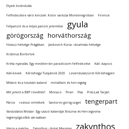
Etyeki kirándulás
Felfedezésre váró kincsek: Kotor varázsa Montenegróban
Firenze
gyula
Félpanzió és a teljes panzió jelentése
görögország
horváthország
Hosszú hétvége Prágában
Jankovich Kúria- rácalmási hétvége
Kristinus Borbirtok
Kréta nyaralás: Egy mediterrán paradicsom felfedezése
Káli -kapocs
Káli-kövek
Kőröshegyi Tulipánok 2020
Levendulaszüret Kőröshegyen
Milánó és a toszkán kaland
miniállam és hercegség
Mit jelent a BBP rövidítés?
Monaco
Piran
Pisa
Prés-Lak Tarján
tengerpart
Párizs
rodoszi emlékek
Santorini görög sziget
Varázslatos Mostar: Egy utazó kalandjai Bosznia és Hercegovina
leglenyűgözőbb városában
zakynthos
Vissza a nyárba
Zakinthos - Hotel Marelen