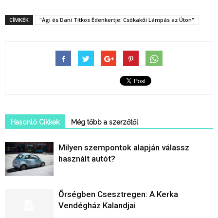
CÍMKÉK
"Ági és Dani Titkos Édenkertje: Csókakői Lámpás az Úton"
Hasonló Cikkek
Még tőbb a szerzőtől
Milyen szempontok alapján válassz
használt autót?
Őrségben Csesztregen: A Kerka
Vendégház Kalandjai