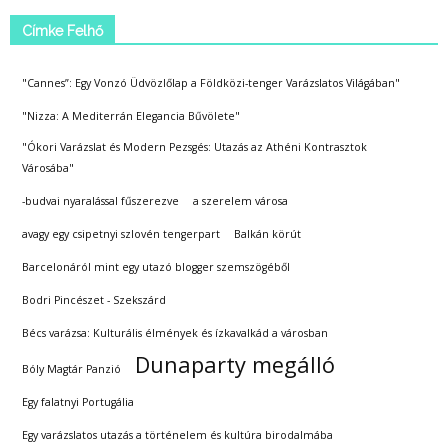
Címke Felhő
"Cannes”: Egy Vonzó Üdvözlőlap a Földközi-tenger Varázslatos Világában"
"Nizza: A Mediterrán Elegancia Bűvölete"
"Ókori Varázslat és Modern Pezsgés: Utazás az Athéni Kontrasztok
Városába"
-budvai nyaralással fűszerezve
a szerelem városa
avagy egy csipetnyi szlovén tengerpart
Balkán körút
Barcelonáról mint egy utazó blogger szemszögéből
Bodri Pincészet - Szekszárd
Bécs varázsa: Kulturális élmények és ízkavalkád a városban
Dunaparty megálló
Bóly Magtár Panzió
Egy falatnyi Portugália
Egy varázslatos utazás a történelem és kultúra birodalmába