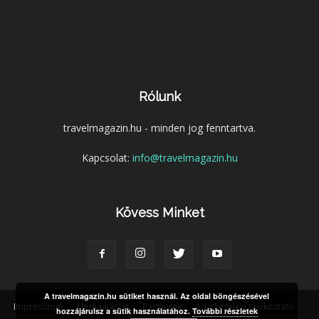
Rólunk
travelmagazin.hu - minden jog fenntartva.
Kapcsolat:
info@travelmagazin.hu
Kövess Minket
A travelmagazin.hu sütiket használ. Az oldal böngészésével
Impresszum
Médiaajánlat
Partnerek
Adatkezelési tájékoztató
hozzájárulsz a sütik használatához.
További részletek