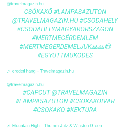
@travelmagazin.hu
CSÓKAKŐ
#LAMPASAZUTON
@TRAVELMAGAZIN.HU
#CSODAHELY
#CSODAHELYMAGYARORSZAGON
#MERTMEGÉRDEMLEM
#MERTMEGERDEMELJUK🙏🙏😍
#EGYUTTMUKODES
♬ eredeti hang – Travelmagazin.hu
@travelmagazin.hu
#CAPCUT
@TRAVELMAGAZIN
#LAMPASAZUTON
#CSOKAKOIVAR
#CSOKAKO
#KEKTURA
♬ Mountain High – Thomm Jutz & Winston Green