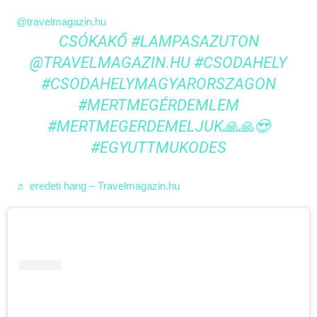
@travelmagazin.hu
CSÓKAKŐ
#LAMPASAZUTON
@TRAVELMAGAZIN.HU
#CSODAHELY
#CSODAHELYMAGYARORSZAGON
#MERTMEGÉRDEMLEM
#MERTMEGERDEMELJUK🙏🙏😍
#EGYUTTMUKODES
♬ eredeti hang – Travelmagazin.hu