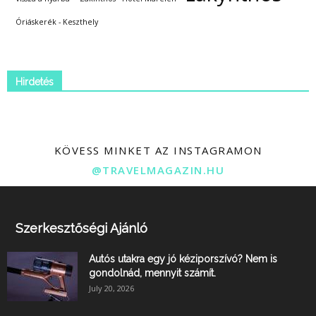
Óriáskerék - Keszthely
Hirdetés
KÖVESS MINKET AZ INSTAGRAMON
@TRAVELMAGAZIN.HU
Szerkesztőségi Ajánló
Autós utakra egy jó kéziporszívó? Nem is
gondolnád, mennyit számít.
July 20, 2026