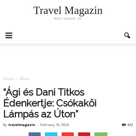
Travel Magazin
mert utazni jó
Home
Itthon
“Ági és Dani Titkos
Édenkertje: Csókakői
Lámpás az Úton”
By
travelmagazin
-
February 10, 2024
612