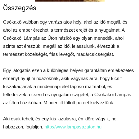
Összegzés
Csókakő valóban egy varázslatos hely, ahol az idő megáll, és
ahol az ember érezheti a természet erejét és a nyugalmat. A
Csókakői Lámpás az Úton házikó egy olyan menedék, ahol
szinte azt érezzük, megáll az idő, lelassulunk, élvezzük a
természet közelségét, friss levegőt, madárcsicsergést.
Egy látogatás ezen a különleges helyen garantáltan emlékezetes
élményt nyújt mindazoknak, akik vágynak arra, hogy kicsit
kiszakadjanak a mindennapi élet taposó malmából, és
felfedezzék a csend és nyugalom szigetét, a Csókakői Lámpás
az Úton házikóban. Minden itt töltött percet kiélveztünk.
Aki csak teheti, és egy kis lazulásra, én időre vágyik, ne
habozzon, foglaljon.
http://www.lampasazuton.hu