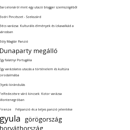
Barcelonáról mint egy utazó blogger szemszögéből
Bodri Pincészet - Szekszárd
Bécs varázsa: Kulturális élmények és ízkavalkád a
városban
Bóly Magtár Panzió
Dunaparty megálló
Egy falatnyi Portugália
Egy varázslatos utazás a történelem és kultúra
birodalmába
Etyeki kirándulás
Felfedezésre váró kincsek: Kotor varázsa
Montenegróban
Firenze
Félpanzió és a teljes panzió jelentése
gyula
görögország
horváthország