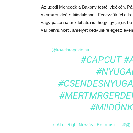
Az ugodi Menedék a Bakony festői vidékén, Pá
számára ideális kiindulópont. Fedezzük fel a kö
vagy pattanhatunk lóhátra is, hogy így járjuk be
vár bennünket , amelyet kedvünkre egész éven 
@travelmagazin.hu
#CAPCUT
#
#NYUGA
#CSENDESNYUG
#MERTMRGERDE
#MIIDŐNK
♬ Akor-Right Now.feat.Ers music – 琛佬