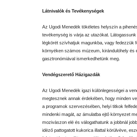
Látnivalók és Tevékenységek
Az Ugodi Menedék tökéletes helyszín a pihenésr
tevékenység is várja az utazókat. Látogassunk 
légkörét szívhatjuk magunkba, vagy fedezzük fe
környéken számos múzeum, kirándulóhely és étte
gasztronómiával ismerkedhetünk meg.
Vendégszerető Házigazdák
Az Ugodi Menedék igazi különlegességei a vend
megtesznek annak érdekében, hogy minden vend
a programok szervezésében, helyi titkok felfe
mindenki magát, az ámulatba ejtő környezet me
mozivàszon elé és válogathatunk a jobbnàl jobb
idèző pattogatott kukorica illattal körülvève, e