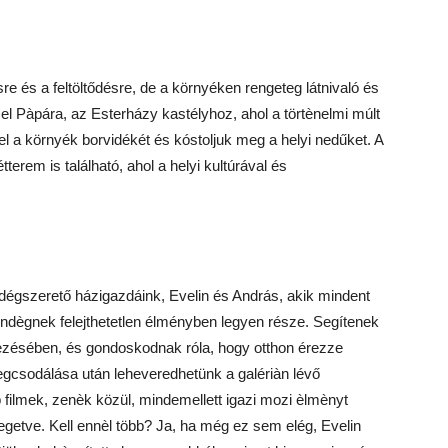
e és a feltöltődésre, de a környéken rengeteg látnivaló és
el Pàpára, az Esterházy kastélyhoz, ahol a törtènelmi múlt
l a környék borvidékét és kóstoljuk meg a helyi nedűket. A
rem is található, ahol a helyi kultúrával és
égszerető házigazdáink, Evelin és András, akik mindent
ègnek felejthetetlen élményben legyen része. Segítenek
dezésében, és gondoskodnak róla, hogy otthon érezze
gcsodálása után leheveredhetünk a galériàn lévő
 filmek, zenèk közül, mindemellett igazi mozi èlmènyt
szegetve. Kell ennèl több? Ja, ha még ez sem elég, Evelin