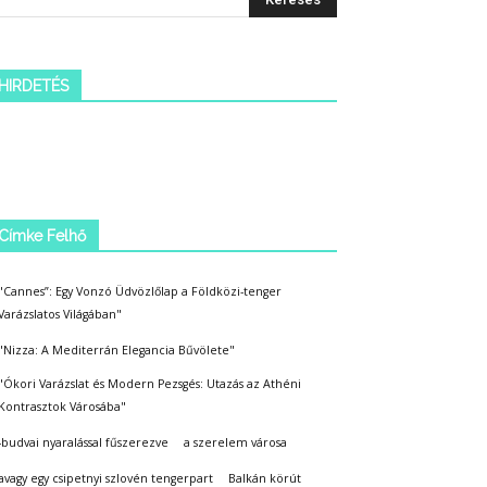
HIRDETÉS
Címke Felhő
"Cannes”: Egy Vonzó Üdvözlőlap a Földközi-tenger
Varázslatos Világában"
"Nizza: A Mediterrán Elegancia Bűvölete"
"Ókori Varázslat és Modern Pezsgés: Utazás az Athéni
Kontrasztok Városába"
-budvai nyaralással fűszerezve
a szerelem városa
avagy egy csipetnyi szlovén tengerpart
Balkán körút