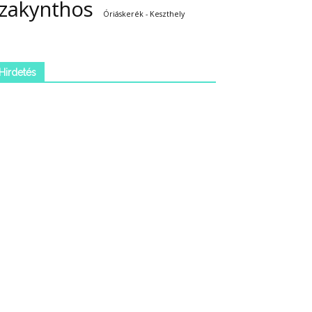
zakynthos
Óriáskerék - Keszthely
Hirdetés