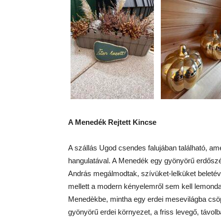
A Menedék Rejtett Kincse
A szállás Ugod csendes falujában található, am
hangulatával. A Menedék egy gyönyörű erdőszél
András megálmodtak, szívüket-lelküket beletév
mellett a modern kényelemről sem kell lemonda
Menedèkbe, mintha egy erdei mesevilágba csö
gyönyörű erdei környezet, a friss levegő, távol