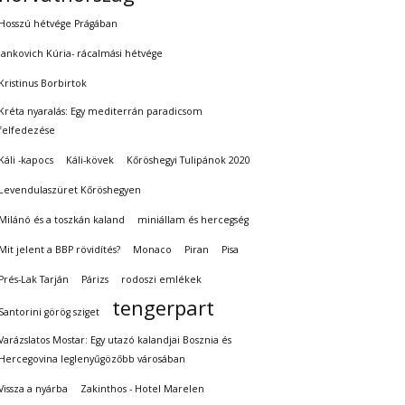
Hosszú hétvége Prágában
Jankovich Kúria- rácalmási hétvége
Kristinus Borbirtok
Kréta nyaralás: Egy mediterrán paradicsom
felfedezése
Káli -kapocs
Káli-kövek
Kőröshegyi Tulipánok 2020
Levendulaszüret Kőröshegyen
Milánó és a toszkán kaland
miniállam és hercegség
Mit jelent a BBP rövidítés?
Monaco
Piran
Pisa
Prés-Lak Tarján
Párizs
rodoszi emlékek
tengerpart
Santorini görög sziget
Varázslatos Mostar: Egy utazó kalandjai Bosznia és
Hercegovina leglenyűgözőbb városában
Vissza a nyárba
Zakinthos - Hotel Marelen