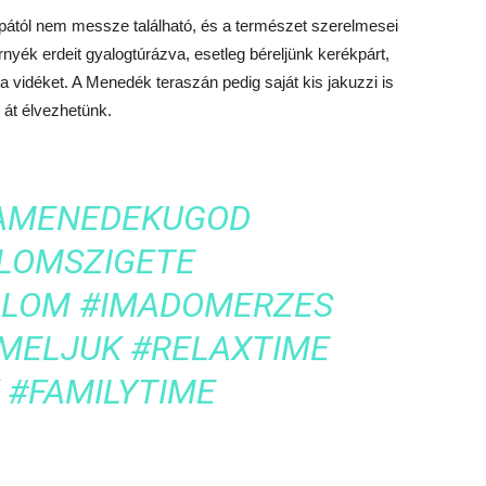
pától nem messze található, és a természet szerelmesei
rnyék erdeit gyalogtúrázva, esetleg béreljünk kerékpárt,
 a vidéket. A Menedék teraszán pedig saját kis jakuzzi is
át élvezhetünk.
AMENEDEKUGOD
LOMSZIGETE
ALOM
#IMADOMERZES
MELJUK
#RELAXTIME
#FAMILYTIME