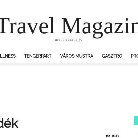
Travel Magazi
mert utazni jó
LLNESS
TENGERPART
VÁROS MUSTRA
GASZTRO
PR
dék
1043