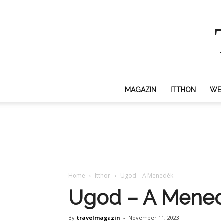
MAGAZIN
ITTHON
WE
Home
Itthon
Ugod – A Menedék
Ugod – A Mene
By
travelmagazin
-
November 11, 2023