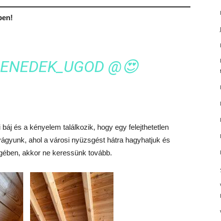
ben!
ENEDEK_UGOD
@😍
báj és a kényelem találkozik, hogy egy felejthetetlen
vágyunk, ahol a városi nyüzsgést hátra hagyhatjuk és
égében, akkor ne keressünk tovább.