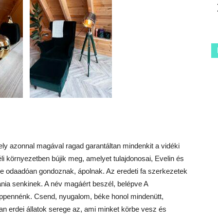
ely azonnal magával ragad garantáltan mindenkit a vidéki
i környezetben bújik meg, amelyet tulajdonosai, Evelin és
e odaadóan gondoznak, ápolnak. Az eredeti fa szerkezetek
nia senkinek. A név magáért beszél, belépve A
ppennénk. Csend, nyugalom, béke honol mindenütt,
ban erdei állatok serege az, ami minket körbe vesz és