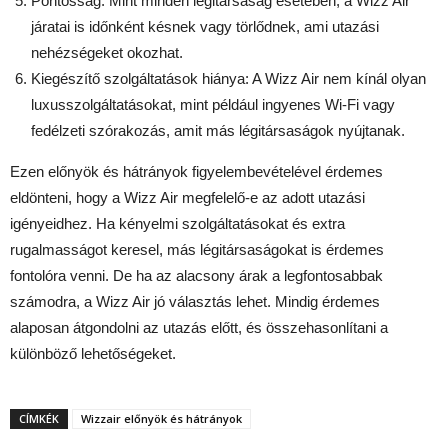
Pontosság: Mint minden légitársaság esetében, a Wizz Air
járatai is időnként késnek vagy törlődnek, ami utazási
nehézségeket okozhat.
Kiegészítő szolgáltatások hiánya: A Wizz Air nem kínál olyan
luxusszolgáltatásokat, mint például ingyenes Wi-Fi vagy
fedélzeti szórakozás, amit más légitársaságok nyújtanak.
Ezen előnyök és hátrányok figyelembevételével érdemes
eldönteni, hogy a Wizz Air megfelelő-e az adott utazási
igényeidhez. Ha kényelmi szolgáltatásokat és extra
rugalmasságot keresel, más légitársaságokat is érdemes
fontolóra venni. De ha az alacsony árak a legfontosabbak
számodra, a Wizz Air jó választás lehet. Mindig érdemes
alaposan átgondolni az utazás előtt, és összehasonlítani a
különböző lehetőségeket.
CÍMKÉK
Wizzair előnyök és hátrányok