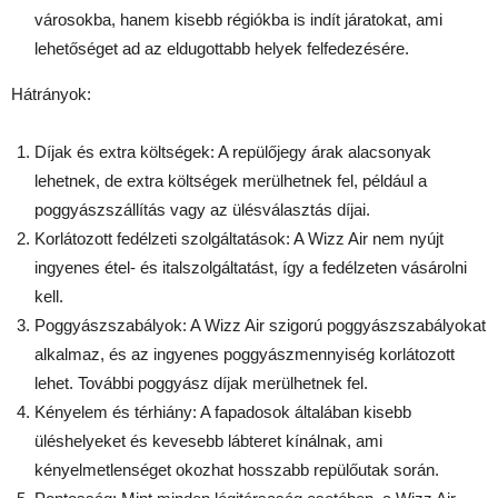
városokba, hanem kisebb régiókba is indít járatokat, ami
lehetőséget ad az eldugottabb helyek felfedezésére.
Hátrányok:
Díjak és extra költségek: A repülőjegy árak alacsonyak
lehetnek, de extra költségek merülhetnek fel, például a
poggyászszállítás vagy az ülésválasztás díjai.
Korlátozott fedélzeti szolgáltatások: A Wizz Air nem nyújt
ingyenes étel- és italszolgáltatást, így a fedélzeten vásárolni
kell.
Poggyászszabályok: A Wizz Air szigorú poggyászszabályokat
alkalmaz, és az ingyenes poggyászmennyiség korlátozott
lehet. További poggyász díjak merülhetnek fel.
Kényelem és térhiány: A fapadosok általában kisebb
üléshelyeket és kevesebb lábteret kínálnak, ami
kényelmetlenséget okozhat hosszabb repülőutak során.