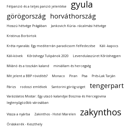
gyula
Félpanzió és a teljes panzió jelentése
görögország
horváthország
Hosszú hétvége Prágában
Jankovich Kúria- rácalmási hétvége
Kristinus Borbirtok
Kréta nyaralás: Egy mediterrán paradicsom felfedezése
Káli -kapocs
Káli-kövek
Kőröshegyi Tulipánok 2020
Levendulaszüret Kőröshegyen
Milánó és a toszkán kaland
miniállam és hercegség
Mit jelent a BBP rövidítés?
Monaco
Piran
Pisa
Prés-Lak Tarján
tengerpart
Párizs
rodoszi emlékek
Santorini görög sziget
Varázslatos Mostar: Egy utazó kalandjai Bosznia és Hercegovina
leglenyűgözőbb városában
zakynthos
Vissza a nyárba
Zakinthos - Hotel Marelen
Óriáskerék - Keszthely