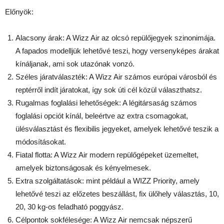
Előnyök:
Alacsony árak: A Wizz Air az olcsó repülőjegyek szinonimája.
A fapados modelljük lehetővé teszi, hogy versenyképes árakat
kínáljanak, ami sok utazónak vonzó.
Széles járatválaszték: A Wizz Air számos európai városból és
reptérről indít járatokat, így sok úti cél közül választhatsz.
Rugalmas foglalási lehetőségek: A légitársaság számos
foglalási opciót kínál, beleértve az extra csomagokat,
ülésválasztást és flexibilis jegyeket, amelyek lehetővé teszik a
módosításokat.
Fiatal flotta: A Wizz Air modern repülőgépeket üzemeltet,
amelyek biztonságosak és kényelmesek.
Extra szolgáltatások: mint például a WIZZ Priority, amely
lehetővé teszi az előzetes beszállást, fix ülőhely választás, 10,
20, 30 kg-os feladható poggyász.
Célpontok sokfélesége: A Wizz Air nemcsak népszerű