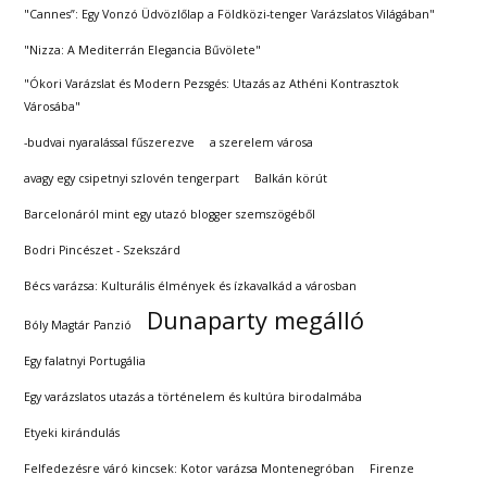
"Cannes”: Egy Vonzó Üdvözlőlap a Földközi-tenger Varázslatos Világában"
"Nizza: A Mediterrán Elegancia Bűvölete"
"Ókori Varázslat és Modern Pezsgés: Utazás az Athéni Kontrasztok
Városába"
-budvai nyaralással fűszerezve
a szerelem városa
avagy egy csipetnyi szlovén tengerpart
Balkán körút
Barcelonáról mint egy utazó blogger szemszögéből
Bodri Pincészet - Szekszárd
Bécs varázsa: Kulturális élmények és ízkavalkád a városban
Dunaparty megálló
Bóly Magtár Panzió
Egy falatnyi Portugália
Egy varázslatos utazás a történelem és kultúra birodalmába
Etyeki kirándulás
Felfedezésre váró kincsek: Kotor varázsa Montenegróban
Firenze