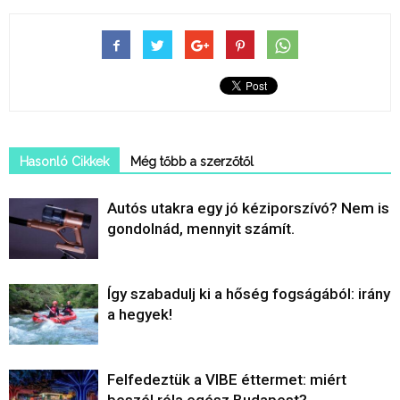
Hasonló Cikkek
Még tőbb a szerzőtől
Autós utakra egy jó kéziporszívó? Nem is
gondolnád, mennyit számít.
Így szabadulj ki a hőség fogságából: irány
a hegyek!
Felfedeztük a VIBE éttermet: miért
beszél róla egész Budapest?