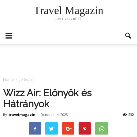
Travel Magazin
mert utazni jó
Home
Jó tudni
Wizz Air: Előnyök és
Hátrányok
By
travelmagazin
-
October 14, 2023
232