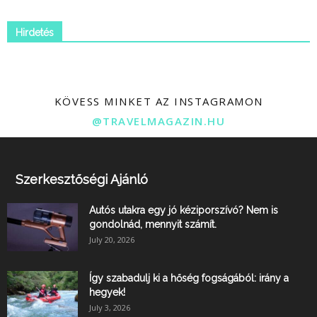
Hirdetés
KÖVESS MINKET AZ INSTAGRAMON
@TRAVELMAGAZIN.HU
Szerkesztőségi Ajánló
Autós utakra egy jó kéziporszívó? Nem is
gondolnád, mennyit számít.
July 20, 2026
Így szabadulj ki a hőség fogságából: irány a
hegyek!
July 3, 2026