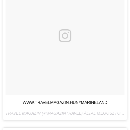
WWW.TRAVELMAGAZIN.HUN#MARINELAND
TRAVEL MAGAZIN (@MAGAZINTRAVEL) ÁLTAL MEGOSZTOTT BEJEGYZÉS,