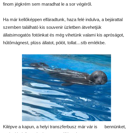
finom jégkrém sem maradhat le a sor végéről.
Ha már kellőképpen elfáradtunk, haza felé indulva, a bejárattal
szemben található kis souvenir üzletben átvehetjük
állatsimogatós fotóinkat és még vihetünk valami kis apróságot,
hűtőmágnest, plüss állatot, pólót, tollat…stb emlékbe.
Kilépve a kapun, a helyi transzferbusz már vár is bennünket,