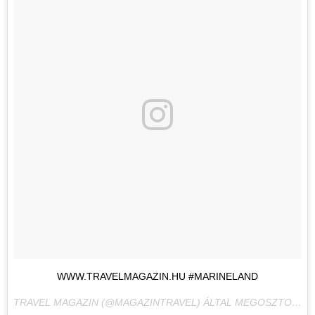
WWW.TRAVELMAGAZIN.HU #MARINELAND
TRAVEL MAGAZIN (@MAGAZINTRAVEL) ÁLTAL MEGOSZTOTT BEJEGYZÉS,