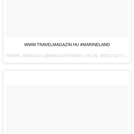
WWW.TRAVELMAGAZIN.HU #MARINELAND
TRAVEL MAGAZIN (@MAGAZINTRAVEL) ÁLTAL MEGOSZTOTT BEJEGYZÉS,