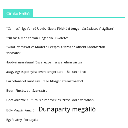
Címke Felhő
"Cannes”: Egy Vonzó Üdvözlőlap a Földközi-tenger Varázslatos Világában"
"Nizza: A Mediterrán Elegancia Bűvölete"
"Ókori Varázslat és Modern Pezsgés: Utazás az Athéni Kontrasztok
Városába"
-budvai nyaralással fűszerezve
a szerelem városa
avagy egy csipetnyi szlovén tengerpart
Balkán körút
Barcelonáról mint egy utazó blogger szemszögéből
Bodri Pincészet - Szekszárd
Bécs varázsa: Kulturális élmények és ízkavalkád a városban
Dunaparty megálló
Bóly Magtár Panzió
Egy falatnyi Portugália