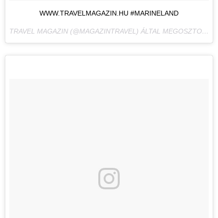
WWW.TRAVELMAGAZIN.HU #MARINELAND
TRAVEL MAGAZIN (@MAGAZINTRAVEL) ÁLTAL MEGOSZTOTT BEJEGYZÉS,