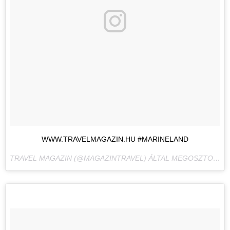
WWW.TRAVELMAGAZIN.HU #MARINELAND
TRAVEL MAGAZIN (@MAGAZINTRAVEL) ÁLTAL MEGOSZTOTT BEJEGYZÉS,