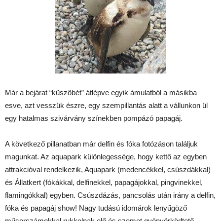
Már a bejárat “küszöbét” átlépve egyik ámulatból a másikba
esve, azt vesszük észre, egy szempillantás alatt a vállunkon ül
egy hatalmas szivárvány színekben pompázó papagáj.
A következő pillanatban már delfin és fóka fotózáson találjuk
magunkat. Az aquapark különlegessége, hogy kettő az egyben
attrakcióval rendelkezik, Aquapark (medencékkel, csúszdákkal)
és Állatkert (fókákkal, delfinekkel, papagájokkal, pingvinekkel,
flamingókkal) egyben. Csúszdázás, pancsolás után irány a delfin,
fóka és papagáj show! Nagy tudású idomárok lenyűgöző
műsorszámokkal rukkolnak elő és szemet gyönyörködtető