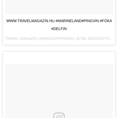
WWW.TRAVELMAGAZIN.HU #MARINELAND#PINGVIN #FÓKA
#DELFIN
TRAVEL MAGAZIN (@MAGAZINTRAVEL) ÁLTAL MEGOSZTOTT BEJEGYZÉS,