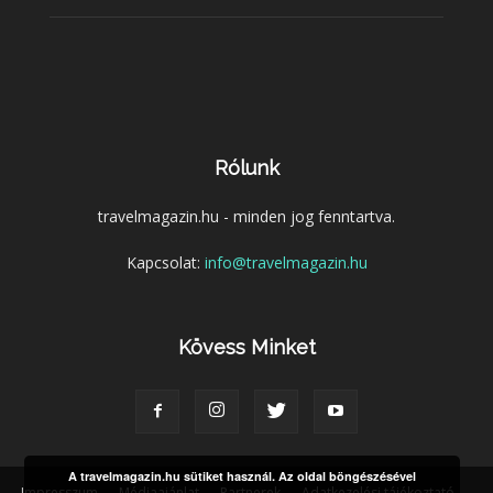
Rólunk
travelmagazin.hu - minden jog fenntartva.
Kapcsolat:
info@travelmagazin.hu
Kövess Minket
A travelmagazin.hu sütiket használ. Az oldal böngészésével
Impresszum
Médiaajánlat
Partnerek
Adatkezelési tájékoztató