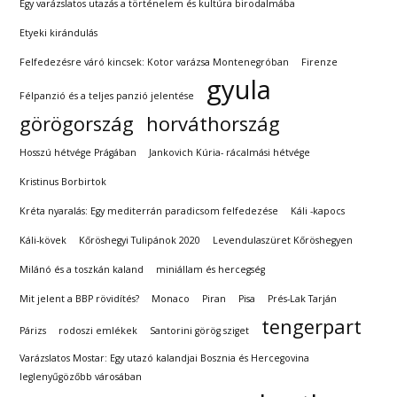
Egy varázslatos utazás a történelem és kultúra birodalmába
Etyeki kirándulás
Felfedezésre váró kincsek: Kotor varázsa Montenegróban
Firenze
gyula
Félpanzió és a teljes panzió jelentése
görögország
horváthország
Hosszú hétvége Prágában
Jankovich Kúria- rácalmási hétvége
Kristinus Borbirtok
Kréta nyaralás: Egy mediterrán paradicsom felfedezése
Káli -kapocs
Káli-kövek
Kőröshegyi Tulipánok 2020
Levendulaszüret Kőröshegyen
Milánó és a toszkán kaland
miniállam és hercegség
Mit jelent a BBP rövidítés?
Monaco
Piran
Pisa
Prés-Lak Tarján
tengerpart
Párizs
rodoszi emlékek
Santorini görög sziget
Varázslatos Mostar: Egy utazó kalandjai Bosznia és Hercegovina
leglenyűgözőbb városában