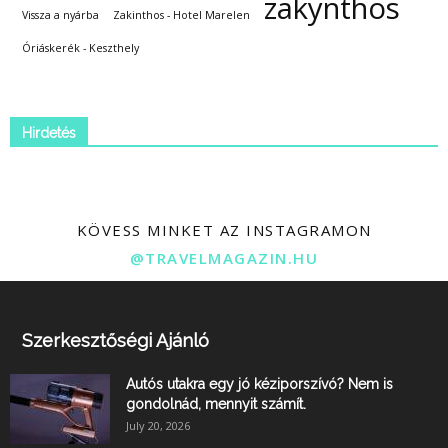
zakynthos
Vissza a nyárba
Zakinthos - Hotel Marelen
Óriáskerék - Keszthely
Hirdetés
KÖVESS MINKET AZ INSTAGRAMON
@TRAVELMAGAZIN.HU
Szerkesztőségi Ajánló
Autós utakra egy jó kéziporszívó? Nem is
gondolnád, mennyit számít.
July 20, 2026