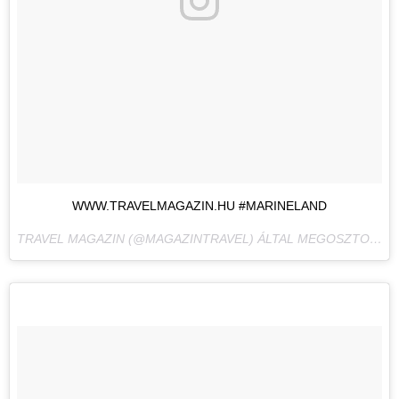
WWW.TRAVELMAGAZIN.HU #MARINELAND
TRAVEL MAGAZIN (@MAGAZINTRAVEL) ÁLTAL MEGOSZTOTT BEJEGYZÉS,