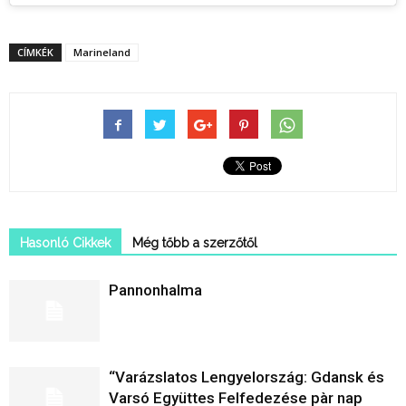
CÍMKÉK
Marineland
Hasonló Cikkek
Még tőbb a szerzőtől
Pannonhalma
“Varázslatos Lengyelország: Gdansk és
Varsó Együttes Felfedezése pàr nap