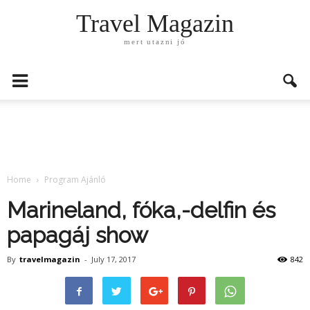
Travel Magazin
mert utazni jó
Home
Program Ajánló
Marineland, fóka,-delfin és
papagáj show
By
travelmagazin
-
July 17, 2017
842