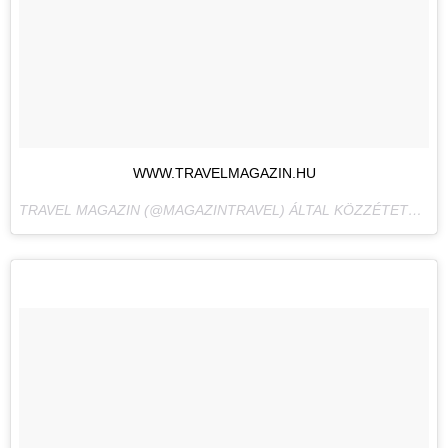
WWW.TRAVELMAGAZIN.HU
TRAVEL MAGAZIN (@MAGAZINTRAVEL) ÁLTAL KÖZZÉTETT FÉNYKÉP,