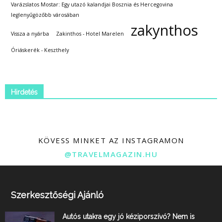
Varázslatos Mostar: Egy utazó kalandjai Bosznia és Hercegovina
leglenyűgözőbb városában
zakynthos
Vissza a nyárba
Zakinthos - Hotel Marelen
Óriáskerék - Keszthely
Hirdetés
KÖVESS MINKET AZ INSTAGRAMON
@TRAVELMAGAZIN.HU
Szerkesztőségi Ajánló
Autós utakra egy jó kéziporszívó? Nem is