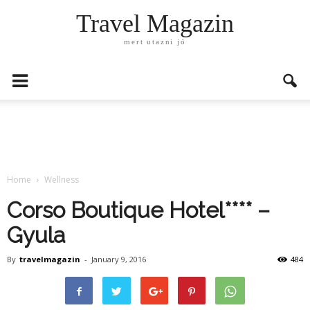
Travel Magazin
mert utazni jó
Home
Wellness
Corso Boutique Hotel**** –
Gyula
By
travelmagazin
-
January 9, 2016
484