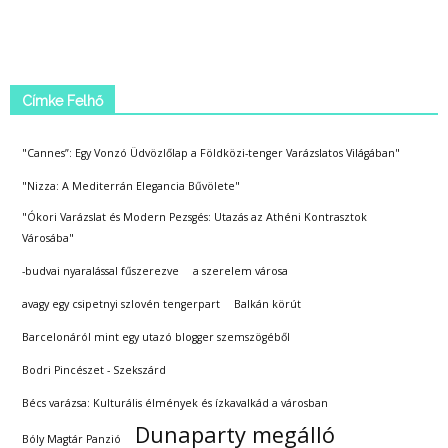
Címke Felhő
"Cannes”: Egy Vonzó Üdvözlőlap a Földközi-tenger Varázslatos Világában"
"Nizza: A Mediterrán Elegancia Bűvölete"
"Ókori Varázslat és Modern Pezsgés: Utazás az Athéni Kontrasztok
Városába"
-budvai nyaralással fűszerezve
a szerelem városa
avagy egy csipetnyi szlovén tengerpart
Balkán körút
Barcelonáról mint egy utazó blogger szemszögéből
Bodri Pincészet - Szekszárd
Bécs varázsa: Kulturális élmények és ízkavalkád a városban
Dunaparty megálló
Bóly Magtár Panzió