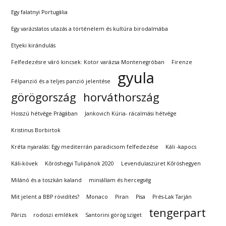
Egy falatnyi Portugália
Egy varázslatos utazás a történelem és kultúra birodalmába
Etyeki kirándulás
Felfedezésre váró kincsek: Kotor varázsa Montenegróban
Firenze
gyula
Félpanzió és a teljes panzió jelentése
görögország
horváthország
Hosszú hétvége Prágában
Jankovich Kúria- rácalmási hétvége
Kristinus Borbirtok
Kréta nyaralás: Egy mediterrán paradicsom felfedezése
Káli -kapocs
Káli-kövek
Kőröshegyi Tulipánok 2020
Levendulaszüret Kőröshegyen
Milánó és a toszkán kaland
miniállam és hercegség
Mit jelent a BBP rövidítés?
Monaco
Piran
Pisa
Prés-Lak Tarján
tengerpart
Párizs
rodoszi emlékek
Santorini görög sziget