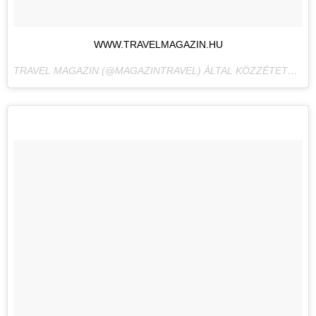
WWW.TRAVELMAGAZIN.HU
TRAVEL MAGAZIN (@MAGAZINTRAVEL) ÁLTAL KÖZZÉTETT FÉNYKÉP,