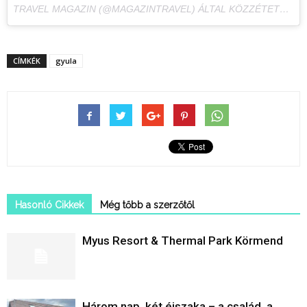
TRAVEL MAGAZIN (@MAGAZINTRAVEL) ÁLTAL KÖZZÉTETT FÉNYKÉP,
CÍMKÉK
gyula
Hasonló Cikkek
Még tőbb a szerzőtől
Myus Resort & Thermal Park Körmend
Három nap, két éjszaka – a család, a