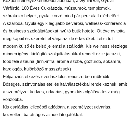
Központi elhelyezkedéséből adódóan, a Gyulai vár, Gyulai
Várfürdő, 100 Éves Cukrászda, múzeumok, templomok,
szórakozó helyek, gyulai korzó mind pár perc alatt elérhetőek.
A szálloda, Gyula egyik legújabb belvárosi, wellness-konferencia
és business szolgáltatásokat nyújtó butik hotelje. Öt éve nyitotta
meg kapuit és szeretettel várja az ide érkezőket. Letisztult,
modern külső és belső jellemzi a szállodát. Kis wellness részlege
minden igényt kielégítő szolgáltatásokkal rendelkezik: jacuzzi,
több féle szauna (finn,-infra, aroma szoba, gőzfürdő, sókamra,
kardiogép, különböző masszázsok)
Félpanziós étkezés svédasztalos rendszerben működik.
Bőséges, színvonalas étel és italválasztékkal rendelkeznek, amit
a személyzet kedves, udvarias, gyors kiszolgálása tesz még
vonzóbbá.
Kis családias jellegéből adódóan, a személyzet udvarias,
közvetlen, barátságos az ide látogatókkal.