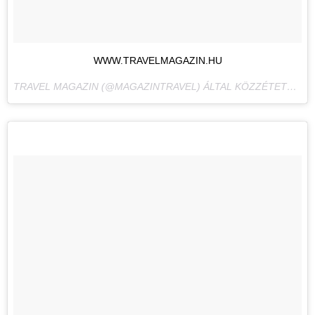
WWW.TRAVELMAGAZIN.HU
TRAVEL MAGAZIN (@MAGAZINTRAVEL) ÁLTAL KÖZZÉTETT FÉNYKÉP,