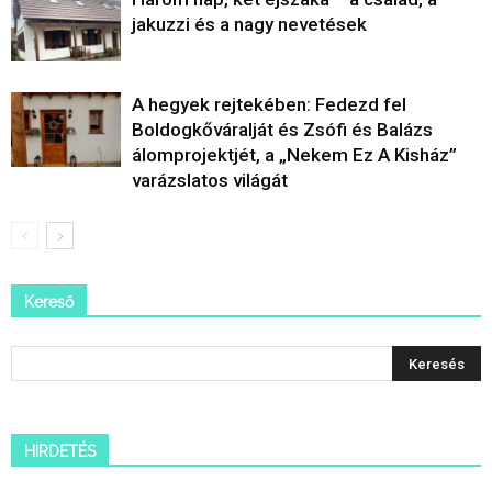
jakuzzi és a nagy nevetések
A hegyek rejtekében: Fedezd fel
Boldogkőváralját és Zsófi és Balázs
álomprojektjét, a „Nekem Ez A Kisház”
varázslatos világát
Kereső
HIRDETÉS