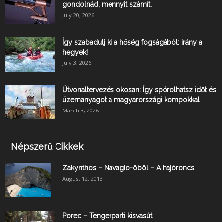
gondolnád, mennyit számít.
July 20, 2026
Így szabadulj ki a hőség fogságából: irány a
hegyek!
July 3, 2026
Útvonaltervezés okosan: Így spórolhatsz időt és
üzemanyagot a magyarországi kompokkal
March 3, 2026
Népszerű Cikkek
Zakynthos – Navagio-öböl – A hajóroncs
August 12, 2013
Porec – Tengerparti kisvasút