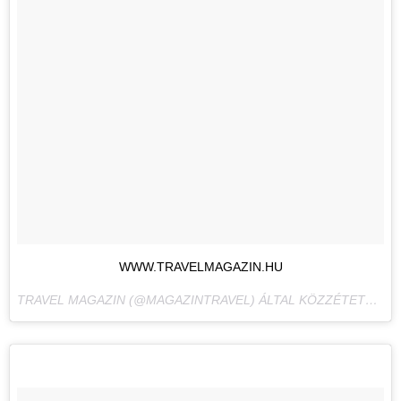
WWW.TRAVELMAGAZIN.HU
TRAVEL MAGAZIN (@MAGAZINTRAVEL) ÁLTAL KÖZZÉTETT FÉNYKÉP,